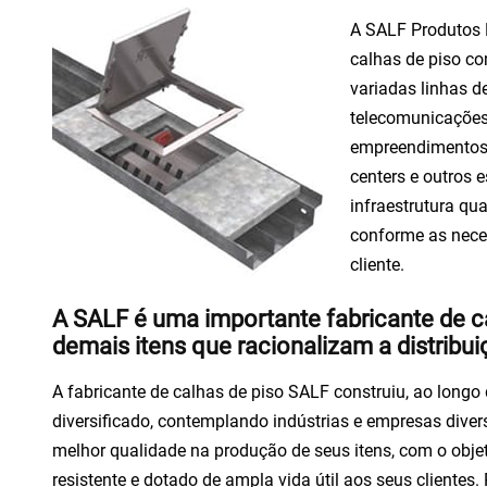
A SALF Produtos 
calhas de piso
com
variadas linhas d
telecomunicações 
empreendimentos i
centers e outros 
infraestrutura qu
conforme as nece
cliente.
A SALF é uma importante fabricante de ca
demais itens que racionalizam a distrib
A
fabricante de calhas de piso
SALF construiu, ao longo
diversificado, contemplando indústrias e empresas div
melhor qualidade na produção de seus itens, com o objet
resistente e dotado de ampla vida útil aos seus clientes.