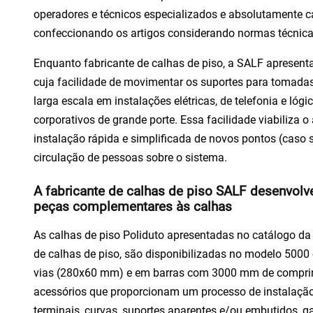
operadores e técnicos especializados e absolutamente c
confeccionando os artigos considerando normas técnicas
Enquanto
fabricante de calhas de piso
, a SALF apresenta
cuja facilidade de movimentar os suportes para tomad
larga escala em instalações elétricas, de telefonia e lógi
corporativos de grande porte. Essa facilidade viabiliza 
instalação rápida e simplificada de novos pontos (caso 
circulação de pessoas sobre o sistema.
A fabricante de calhas de piso SALF desenvol
peças complementares às calhas
As calhas de piso Poliduto apresentadas no catálogo d
de calhas de piso
, são disponibilizadas no modelo 500
vias (280x60 mm) e em barras com 3000 mm de compri
acessórios que proporcionam um processo de instalação ra
terminais, curvas, suportes aparentes e/ou embutidos,