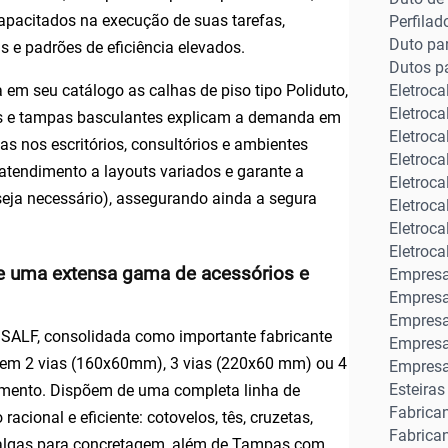
apacitados na execução de suas tarefas,
Perfila
Duto pa
 e padrões de eficiência elevados.
Dutos p
 em seu catálogo as calhas de piso tipo Poliduto,
Eletroc
Eletroc
as e tampas basculantes explicam a demanda em
Eletroc
cas nos escritórios, consultórios e ambientes
Eletroc
o atendimento a layouts variados e garante a
Eletroca
seja necessário), assegurando ainda a segura
Eletroc
Eletroc
Eletroca
ve uma extensa gama de acessórios e
Empresa
Empresa
Empresa
a SALF, consolidada como importante
fabricante
Empresa
0 em 2 vias (160x60mm), 3 vias (220x60 mm) ou 4
Empresa
Esteira
mento. Dispõem de uma completa linha de
Fabrica
cional e eficiente: cotovelos, tês, cruzetas,
Fabrican
 galgas para concretagem, além de Tampas com