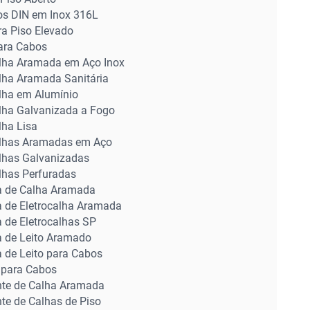
dos DIN em Inox 316L
ra Piso Elevado
ara Cabos
alha Aramada em Aço Inox
alha Aramada Sanitária
alha em Alumínio
alha Galvanizada a Fogo
lha Lisa
alhas Aramadas em Aço
alhas Galvanizadas
lhas Perfuradas
 de Calha Aramada
 de Eletrocalha Aramada
 de Eletrocalhas SP
 de Leito Aramado
 de Leito para Cabos
s para Cabos
nte de Calha Aramada
te de Calhas de Piso