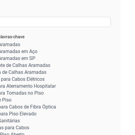
alavras-chave
Aramadas
Aramadas em Aço
Aramadas em SP
nte de Calhas Aramadas
 de Calhas Aramadas
para Cabos Elétricos
ra Aterramento Hospitalar
ara Tomadas no Piso
e Piso
para Cabos de Fibra Óptica
para Piso Elevado
anitárias
as para Cabos
Piso Aberto