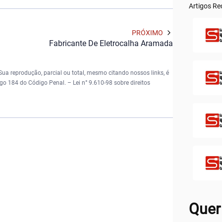
Artigos Re
Rodapés
Totem p
PRÓXIMO
Torre d
Fabricante De Eletrocalha Aramada
Totem c
Duto Ab
Rodapé 
 Sua reprodução, parcial ou total, mesmo citando nossos links, é
Pratelei
tigo 184 do Código Penal. –
Lei n° 9.610-98 sobre direitos
Bandeja
Calha Sa
Eletroca
Calha A
Painéis 
Eletroca
Eletroc
Leitos 
Quer