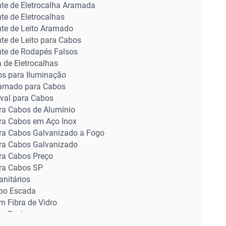
nte de Eletrocalha Aramada
te de Eletrocalhas
nte de Leito Aramado
te de Leito para Cabos
nte de Rodapés Falsos
a de Eletrocalhas
os para Iluminação
ramado para Cabos
aval para Cabos
ara Cabos de Alumínio
ara Cabos em Aço Inox
ara Cabos Galvanizado a Fogo
ara Cabos Galvanizado
ara Cabos Preço
ara Cabos SP
anitários
ipo Escada
m Fibra de Vidro
em Resina
 de Alumínio