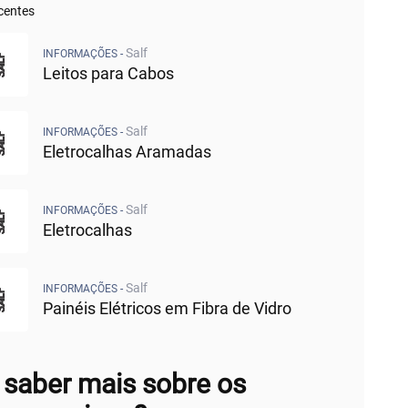
centes
 Técnicos
ara Tomadas
Salf
INFORMAÇÕES -
e Tomadas para Carregar Celulares
Leitos para Cabos
om Tomadas para Carregar Celulares
erto
Técnico
Salf
INFORMAÇÕES -
ra para Cabos
Eletrocalhas Aramadas
s para Cabos
nitária
lha Sanitária
Salf
INFORMAÇÕES -
Eletrocalhas
berta
Elétricos em Fibra de Vidro
lhas
Salf
INFORMAÇÕES -
alhas Aramadas
Painéis Elétricos em Fibra de Vidro
para Cabos
 saber mais sobre os