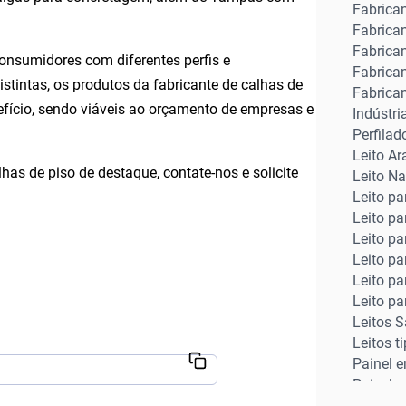
Fabrica
Fabrican
Fabrica
onsumidores com diferentes perfis e
Fabrican
stintas, os produtos da
fabricante de calhas de
Fabrica
fício, sendo viáveis ao orçamento de empresas e
Indústri
Perfilad
Leito A
lhas de piso
de destaque, contate-nos e solicite
Leito N
Leito p
Leito p
Leito p
Leito p
Leito p
Leito p
Leitos S
Leitos t
Painel e
Painel 
Rodapés