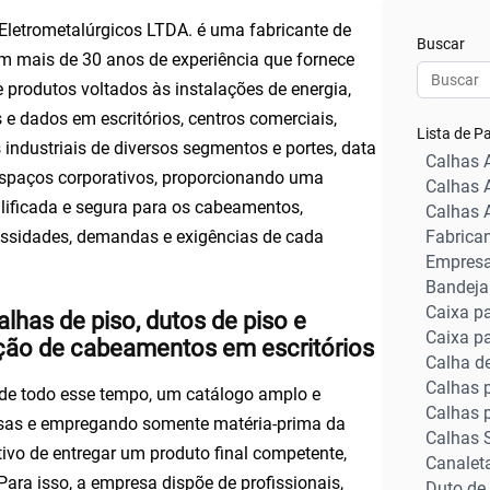
Eletrometalúrgicos LTDA. é uma
fabricante de
Buscar
 mais de 30 anos de experiência que fornece
e produtos voltados às instalações de energia,
e dados em escritórios, centros comerciais,
Lista de P
ndustriais de diversos segmentos e portes, data
Calhas 
espaços corporativos, proporcionando uma
Calhas 
alificada e segura para os cabeamentos,
Calhas 
ssidades, demandas e exigências de cada
Fabrica
Empresa
Bandeja 
Caixa pa
lhas de piso, dutos de piso e
Caixa p
uição de cabeamentos em escritórios
Calha d
Calhas 
 de todo esse tempo, um catálogo amplo e
Calhas 
ersas e empregando somente matéria-prima da
Calhas S
ivo de entregar um produto final competente,
Canalet
 Para isso, a empresa dispõe de profissionais,
Duto de 