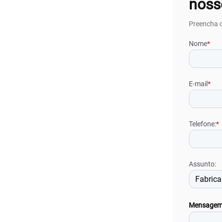
noss
Preencha o
Nome
*
E-mail
*
Telefone:
*
Assunto:
Mensage