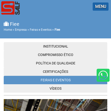
MENU
Fiee
Home
»
Empresa
»
Feiras e Eventos
»
Fiee
INSTITUCIONAL
COMPROMISSO ÉTICO
POLÍTICA DE QUALIDADE
CERTIFICAÇÕES
FEIRAS E EVENTOS
VÍDEOS